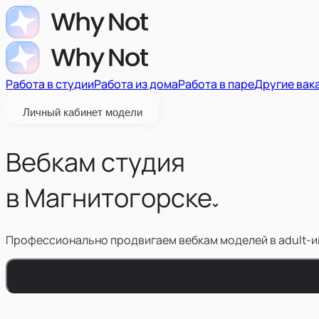
Работа в студии
Работа из дома
Работа в паре
Другие вак
Личный кабинет модели
Вебкам студия
в
Магнитогорске
Профессионально продвигаем вебкам моделей в adult-