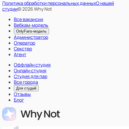
Политика обработки персональных данных
О нашей
студии
© 2026 Why Not
Все вакансии
Вебкам-модель
OnlyFans-модель
Администратор
Оператор
Секстер
Агент
Оффлайн студия
Онлайн студия
Студия для пар
Все города
Для студий
Отзывы
Блог