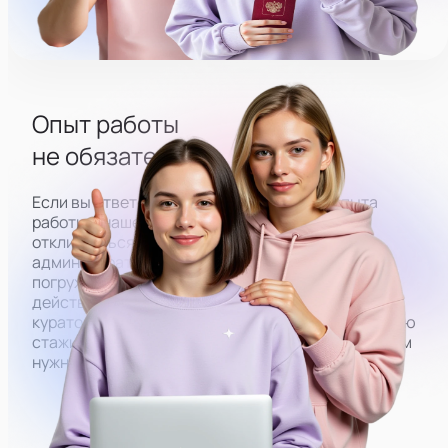
Опыт работы
не обязателен
Если вы ответственный человек, но без опыта
работы в нашей сфере, вы всё равно можете
откликнуться на вакансию. Чтобы у
администраторов со старта получалось плавно
погружаться в работу, мы закрепляем за ними
действующих администраторов. Под их
кураторством вы будете проходить оплачиваемую
стажировку, в результате которой обучитесь всем
нужным навыкам.