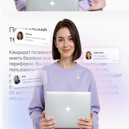
Понимание
технических основ
Кандидат по вакансии администратора должен
иметь базовые знания того, как работает ПК и
периферия. Вы должны будете понимать, как
пользоваться всем оборудованием и софтом,
необходимым, чтобы вести эфиры. Вам нужно будет
помогать модели в настройке оборудования на
студии или решать технические проблемы онлайн.
От вас потребуется знать, как объяснить девушке,
что делать, по фото или скриншоту.
Настроить камеру
Разобраться в ПК