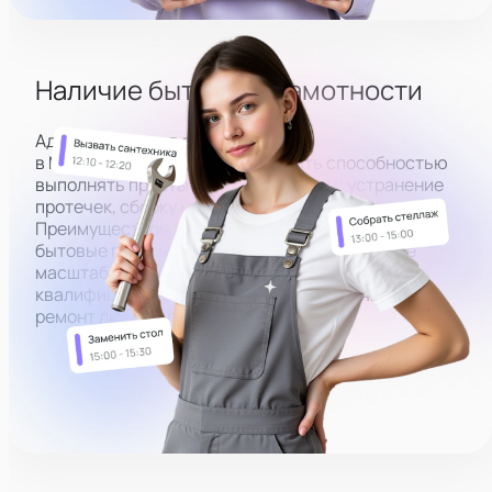
Подключить микрофон
Наличие бытовой грамотности
Администратор в вебкам студию
в
Магнитогорске
должен
обладать способностью
выполнять простые бытовые работы: устранение
протечек, сборку мебели, замену фильтра и т.д.
Преимуществом будет умение чинить несложные
бытовые поломки самостоятельно. Для более
масштабных задач можно вызывать
квалифицированный персонал, выполняющий
ремонт любой сложности.