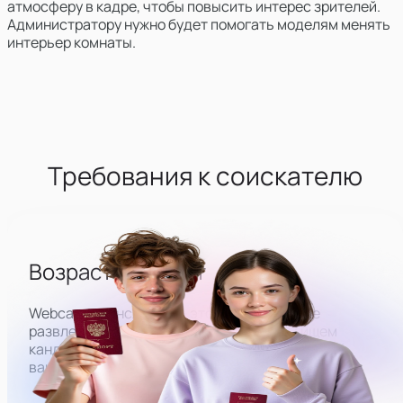
атмосферу в кадре, чтобы повысить интерес зрителей.
Администратору нужно будет помогать моделям менять
интерьер комнаты.
Требования к соискателю
Возраст от 18 лет
Webcam-трансляции — это бизнес в сфере
развлечений для взрослых, поэтому мы ищем
кандидатов на работу строго 18+. Пол для этой
вакансии не имеет значения.