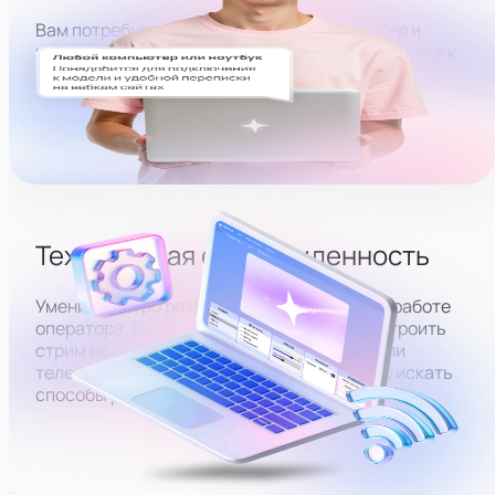
Вам потребуется место, где есть компьютер и
интернет, позволяющие удалённо подключиться к
ПК модели и зайти на вебкам-сайты.
Техническая осведомленность
Умение быстро разбираться в ПК — плюс в работе
оператора. Нужно будет понимать, как настроить
стрим на сайте, подключить веб-камеру или
телефон, а в случае проблем уметь быстро искать
способы решения.