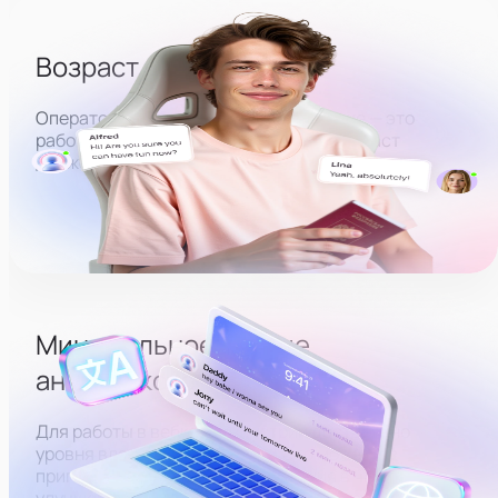
Возраст от 18 лет
Оператор вебкам-студии
в
Челябинске
— это
работа в adult-сфере, поэтому ваш возраст
должен быть не меньше 18 лет, пол не важен.
Минимальное знание
английского
Для работы в вебкам-индустрии достаточно
уровня владения elementary. Это может
пригодиться для быстрого общения в чате и
улучшения автоматического перевода.