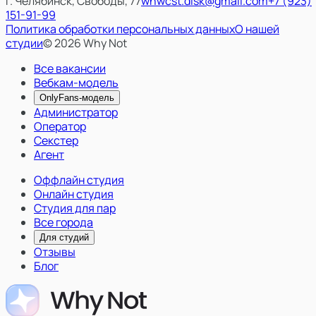
г. Челябинск, Свободы, 77
wnwcst.disk@gmail.com
+7 (923)
151-91-99
Политика обработки персональных данных
О нашей
студии
© 2026 Why Not
Все вакансии
Вебкам-модель
OnlyFans-модель
Администратор
Оператор
Секстер
Агент
Оффлайн студия
Онлайн студия
Студия для пар
Все города
Для студий
Отзывы
Блог