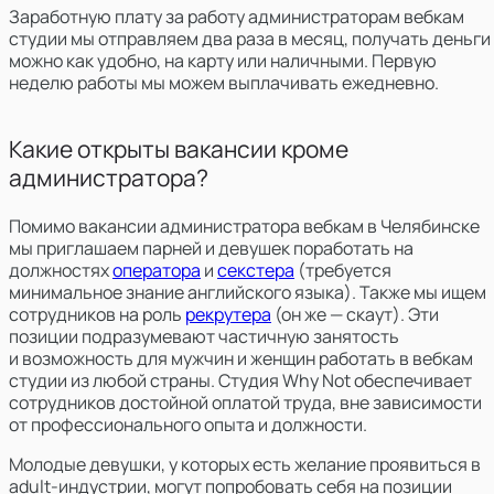
Заработную плату за работу администраторам вебкам
студии мы отправляем два раза в месяц, получать деньги
можно как удобно, на карту или наличными. Первую
неделю работы мы можем выплачивать ежедневно.
Какие открыты вакансии кроме
администратора?
Помимо вакансии администратора вебкам в Челябинске
мы
приглашаем парней и девушек поработать на
должностях
оператора
и
секстера
(требуется
минимальное знание английского языка). Также мы ищем
сотрудников на роль
рекрутера
(он же — скаут). Эти
позиции подразумевают частичную занятость
и возможность для мужчин и женщин работать в вебкам
студии из любой страны. Студия Why Not обеспечивает
сотрудников достойной оплатой труда, вне зависимости
от профессионального опыта и должности.
Молодые девушки, у которых есть желание проявиться в
adult-индустрии, могут попробовать себя на позиции