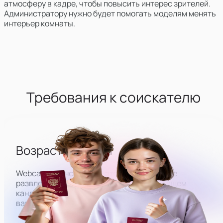
атмосферу в кадре, чтобы повысить интерес зрителей.
Администратору нужно будет помогать моделям менять
интерьер комнаты.
Требования к соискателю
Возраст от 18 лет
Webcam-трансляции — это бизнес в сфере
развлечений для взрослых, поэтому мы ищем
кандидатов на работу строго 18+. Пол для этой
вакансии не имеет значения.