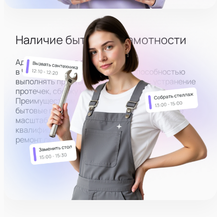
Подключить микрофон
Наличие бытовой грамотности
Администратор в вебкам студию
в
Челябинске
должен
обладать способностью
выполнять простые бытовые работы: устранение
протечек, сборку мебели, замену фильтра и т.д.
Преимуществом будет умение чинить несложные
бытовые поломки самостоятельно. Для более
масштабных задач можно вызывать
квалифицированный персонал, выполняющий
ремонт любой сложности.