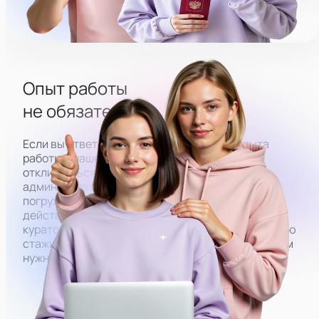
Опыт работы
не обязателен
Если вы ответственный человек, но без опыта
работы в нашей сфере, вы всё равно можете
откликнуться на вакансию. Чтобы у
администраторов со старта получалось плавно
погружаться в работу, мы закрепляем за ними
действующих администраторов. Под их
кураторством вы будете проходить оплачиваемую
стажировку, в результате которой обучитесь всем
нужным навыкам.