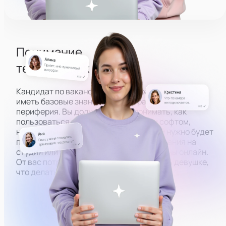
Понимание
технических основ
Кандидат по вакансии администратора должен
иметь базовые знания того, как работает ПК и
периферия. Вы должны будете понимать, как
пользоваться всем оборудованием и софтом,
необходимым, чтобы вести эфиры. Вам нужно будет
помогать модели в настройке оборудования на
студии или решать технические проблемы онлайн.
От вас потребуется знать, как объяснить девушке,
что делать, по фото или скриншоту.
Настроить камеру
Разобраться в ПК