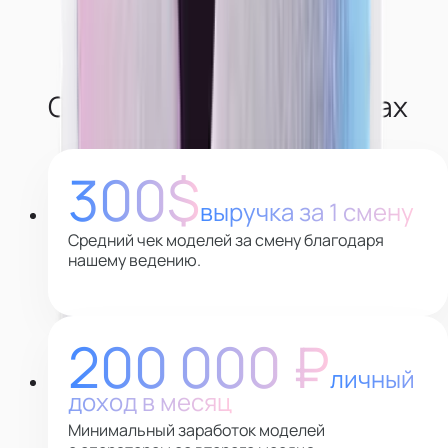
О наших моделях в цифрах
300$
выручка за 1 смену
Средний чек моделей за смену благодаря
нашему ведению.
200 000 ₽
личный
доход в месяц
Минимальный заработок моделей