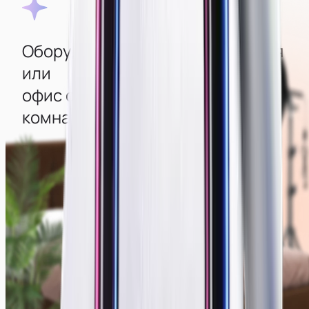
Оборудованная квартира‑студия
или
офис с изолированными
комнатами
Во всех комнатах создана атмосфера уюта, есть
стильный интерьер и мощные компьютеры с
большими современными мониторами
для удобства работы. Для качественной съемки
есть камеры, свет, дополнительная техника и
декор, создающие отличную картинку.
Смотреть фото мест →
Зеркальные камеры
Современный интерьер