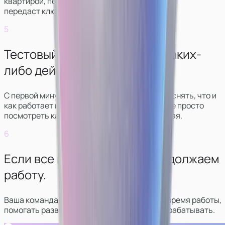
квартирой, покажет, что и где лежит,
передаст ключи.
5
Тестовый рабочий день без каких-
либо действий.
С первой минуты стрима куратор будет объяснять, что и
как работает и что нужно делать. Вы сможете просто
посмотреть как все выглядит, ничего не делая.
6
Если все понравилось — продолжаем
работу.
Ваша команда будет в контакте с вами все время работы,
помогать развиваться в сфере и больше зарабатывать.