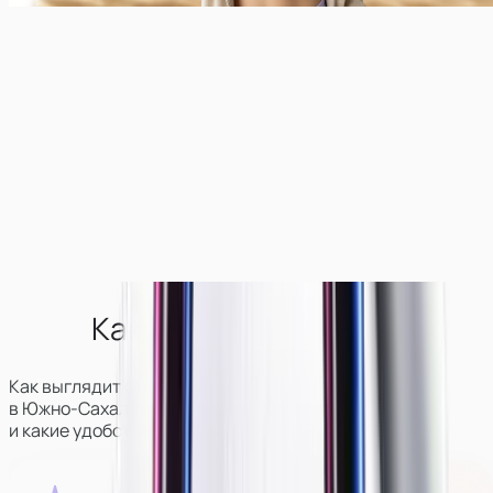
Как выглядит студия?
Как выглядит студия вебкам-моделей
в
Южно-Сахалинске
, где она находится
и какие удобства для девушек там есть.