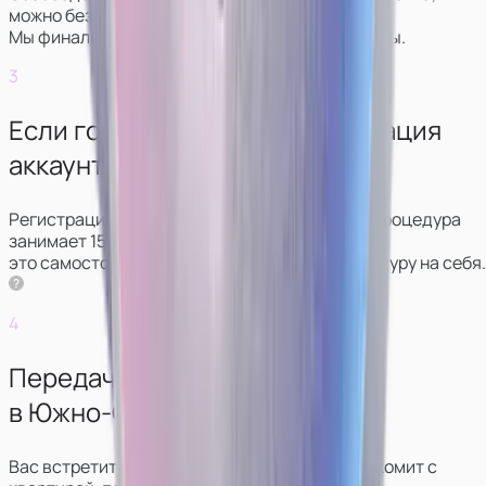
можно без видео.
Мы финально обсудим условия и график работы.
3
Если готовы начать — регистрация
аккаунтов.
Регистрация аккаунтов проходит удаленно: процедура
занимает 15‑20 минут. Можно сделать
это самостоятельно, либо мы возьмём процедуру на себя.
4
Передача ключей от студии
в Южно-Сахалинске.
Вас встретит администратор, который познакомит с