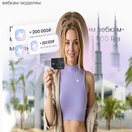
вебкам-моделям.
Гарантированно выводим
вебкам-
моделей
на доход
от 200 000 ₽ в
месяц
Благодаря правильно выстроенной работе все
модели нашей студии могут рассчитывать на
стабильный доход от
200 000 ₽ в месяц на руки.
Примеры заработков