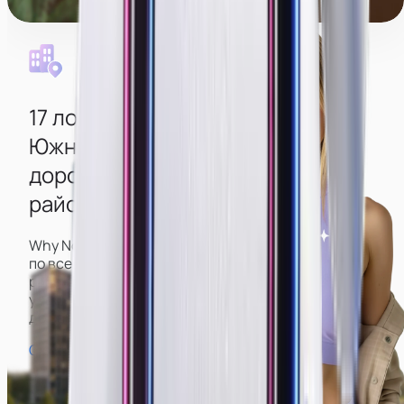
Уборка каждый день
17 локаций
в разных районах
Южно-Сахалинска
для удобной
дороги до работы из любого
района
Why Not имеет большое количество вебкам-студий
по всему городу, включая центр и спальные
районы, что позволит вам подобрать наиболее
удобную и не тратить время на долгую дорогу
до работы и обратно.
Смотреть карту студий →
Горный воздух