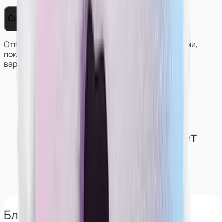
Связаться с нами
Ответим на вопросы, поможем решить с условиями,
покажем работу и результаты моделей в разных
вариантах сотрудничества.
Как студия обеспечивает
конфиденциальность
моделям?
Блокируем поиск по лицу