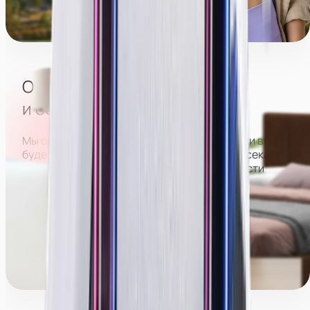
Пл. Ленина
ТЦ Сити Молл
Отсутствие посторонних
и большого коллектива
Мы организуем расписание так, что в студии вы
будете работать отдельно от всех, не пересекаясь
с другими девушками. Это позволит вам вести
трансляции более раскрепощенно и спокойно,
больше зарабатывать и оставаться анонимной.
Менеджеры команды поддержки могут работать
с вами как в студии, так и полностью удалённо.