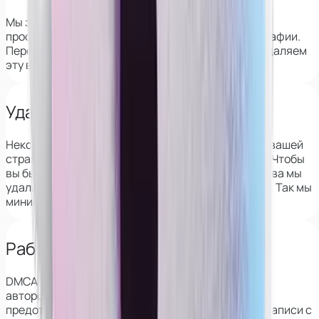
Мы знаем все сервисы, которые позволяют найти
профиль девушки на вебкам-сайтах по её фотографии.
Перед началом сотрудничества мы полностью удаляем
эту возможность.
Удаляем из архивов VK
Некоторые веб-сайты сохраняют информацию о вашей
странице в ВК, в том числе фотографии и друзей. Чтобы
вы были защищены, перед началом сотрудничества мы
удалим эти данные со всех популярных сервисов. Так мы
минимизируем риск деанона.
Работаем с DMCA
DMCA — это закон о защите
авторского права в интернете, который также
предотвращает распространение скриншотов и записи с