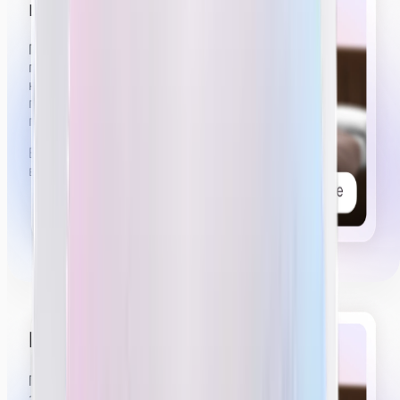
шоу на трансляции
Примерно 5 из 6 часов стрима нужно будет иметь
приятный, слегка эротичный вид. Вы можете
немного расстегнуть рубашку, стоять,
пританцовывая в коротких шортах или юбке,
показывать эмоции удовольствия, возбуждения.
Вы можете посмотреть видеопримеры работы
вебкам-моделей
в нашем тг-канале.
Проводить приваты
Примерно 30–40 минут из 6 часов стрима будут
занимать приваты.