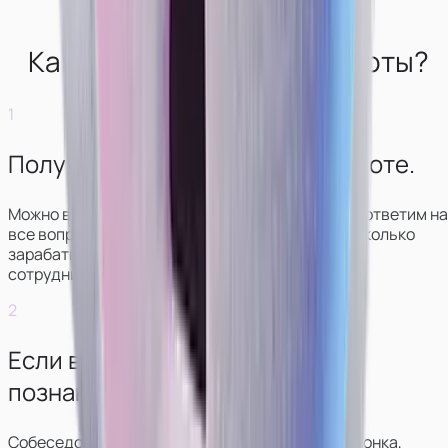
Как выглядит начало работы?
1
Получите консультацию по работе.
Можно в чате или звонке. Мы свяжемся с вами, ответим на
все вопросы, покажем, как выглядит работа и сколько
зарабатывают модели в разных вариантах
сотрудничества.
2
Если всё понравится —
познакомитесь с куратором.
Собеседование обычно проходит в формате звонка,