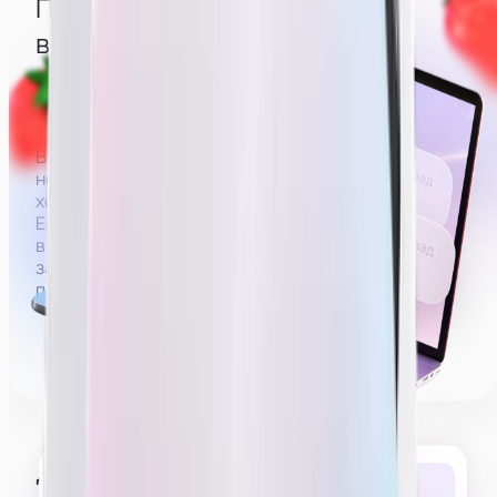
Понимать, что
вебкам — сфера 18+
Вебкам — сфера, где зарплата строится на донатах
за действия эротического характера.
Вы можете не раздеваться полностью,
но зарабатывать без раздевания
хотя бы до нижнего белья будет проблематично.
Если не раздеваться совсем (например, сидеть
в футболке и джинсах), на деле удастся выйти на
заработную плату в районе 60 000 рублей,
получать больше будет сложнее.
Делать эротическое