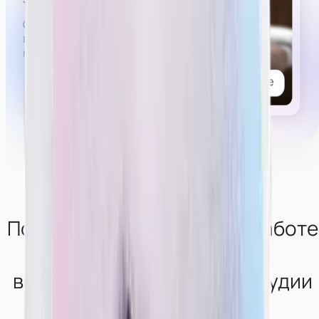
Список возможных услуг, которые могут попросить
в привате,
можно
посмотреть тут.
Получи консультацию по работе
в
вебкам-сфере от нашей студии