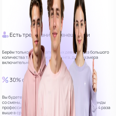
Главный куратор
Оператор
Куратор
Есть требования по внешности
Берём только привлекательных девушек без большого
количества татуировок и пирсинга, до М размера
включительно.
30% от выручки
Вы будете получать 30% от дохода
со смены, но за счёт наличия персональной команды
профессионалов, сумма получается в среднем в 4 раза
выше в сравнении с моделями без оператора.