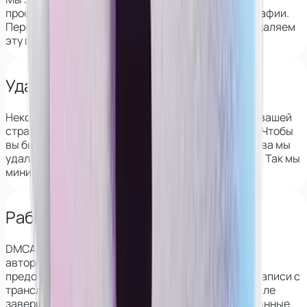
профиль девушки на вебкам-сайтах по её фотографии.
Перед началом сотрудничества мы полностью удаляем
эту возможность.
Удаляем из архивов VK
Некоторые веб-сайты сохраняют информацию о вашей
странице в ВК, в том числе фотографии и друзей. Чтобы
вы были защищены, перед началом сотрудничества мы
удалим эти данные со всех популярных сервисов. Так мы
минимизируем риск деанона.
Работаем с DMCA
DMCA — это закон о защите
авторского права в интернете, который также
предотвращает распространение скриншотов и записи с
трансляций. Его применение гарантирует, что после
завершения работы все ваши фото и видео, сделанные