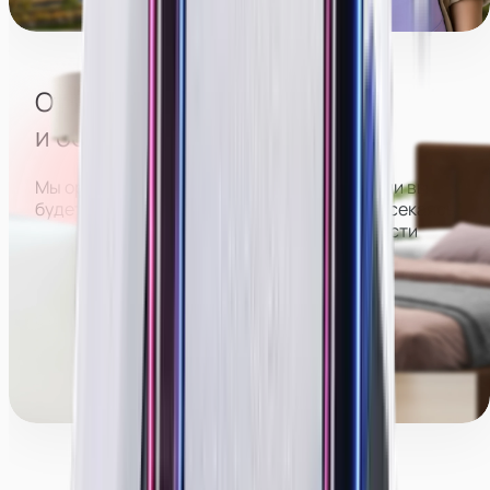
Парк Победы
Отсутствие посторонних
и большого коллектива
Мы организуем расписание так, что в студии вы
будете работать отдельно от всех, не пересекаясь
с другими девушками. Это позволит вам вести
трансляции более раскрепощенно и спокойно,
больше зарабатывать и оставаться анонимной.
Менеджеры команды поддержки могут работать
с вами как в студии, так и полностью удалённо.