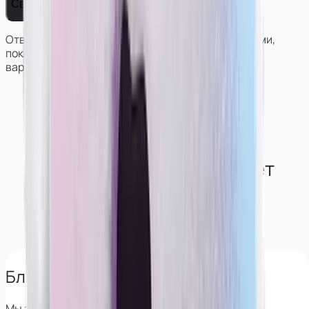
Связаться с нами
Ответим на вопросы, поможем решить с условиями,
покажем работу и результаты моделей в разных
вариантах сотрудничества.
Как студия обеспечивает
конфиденциальность
моделям?
Блокируем поиск по лицу
Мы знаем все сервисы, которые позволяют найти