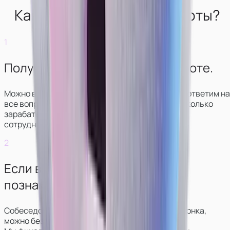
Как выглядит начало работы?
1
Получите консультацию по работе.
Можно в чате или звонке. Мы свяжемся с вами, ответим на
все вопросы, покажем, как выглядит работа и сколько
зарабатывают модели в разных вариантах
сотрудничества.
2
Если всё понравится —
познакомитесь с куратором.
Собеседование обычно проходит в формате звонка,
можно без видео.