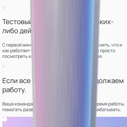
5
Тестовый рабочий день без каких-
либо действий.
С первой минуты стрима куратор будет объяснять, что и
как работает и что нужно делать. Вы сможете просто
посмотреть как все выглядит, ничего не делая.
6
Если все понравилось — продолжаем
работу.
Ваша команда будет в контакте с вами все время работы,
помогать развиваться в сфере и больше зарабатывать.