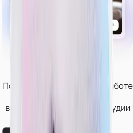
Список возможных услуг, которые могут попросить
в привате,
можно
посмотреть тут.
Получи консультацию по работе
в
вебкам-сфере от нашей студии