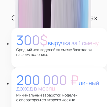
О наших моделях в цифрах
300$
выручка за 1 смену
Средний чек моделей за смену благодаря
нашему ведению.
200 000 ₽
личный
доход в месяц
Минимальный заработок моделей
с оператором со второго месяца.