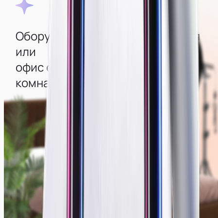
Оборудованная квартира‑студия
или
офис с изолированными
комнатами
Во всех комнатах создана атмосфера уюта, есть
стильный интерьер и мощные компьютеры с
большими современными мониторами
для удобства работы. Для качественной съемки
есть камеры, свет, дополнительная техника и
декор, создающие отличную картинку.
Смотреть фото мест →
Зеркальные камеры
Современный интерьер