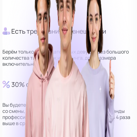
Оператор
Куратор
Есть требования по внешности
Берём только привлекательных девушек без большого
количества татуировок и пирсинга, до М размера
включительно.
30% от выручки
Вы будете получать 30% от дохода
со смены, но за счёт наличия персональной команды
профессионалов, сумма получается в среднем в 4 раза
выше в сравнении с моделями без оператора.