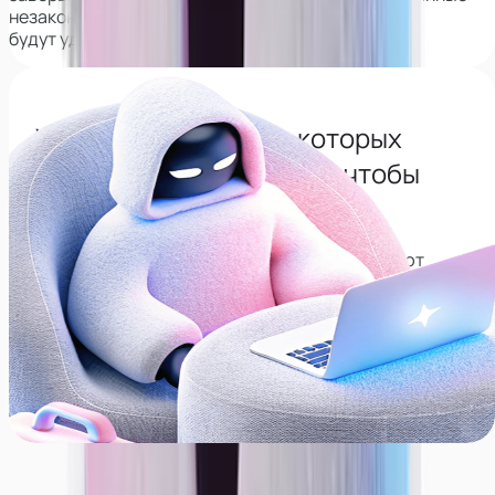
незаконно,
будут удалены из интернета навсегда.
Узнай все сервисы с которых
нужно будет удалиться, чтобы
сохранить анонимность
Собрали список сервисов, которые позволяют
находить соц. сети по лицу, рекомендуем
удалиться с них, даже если не планируете карьеру
модели.
Перейти в тг-канал