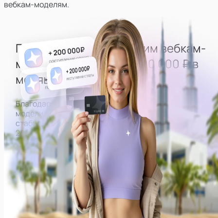
вебкам-моделям.
Гарантированно выводим
вебкам-
моделей
на доход
от 200 000 ₽ в
месяц
Благодаря правильно выстроенной работе все
модели нашей студии могут рассчитывать на
стабильный доход от
200 000 ₽ в месяц на руки.
Примеры заработков