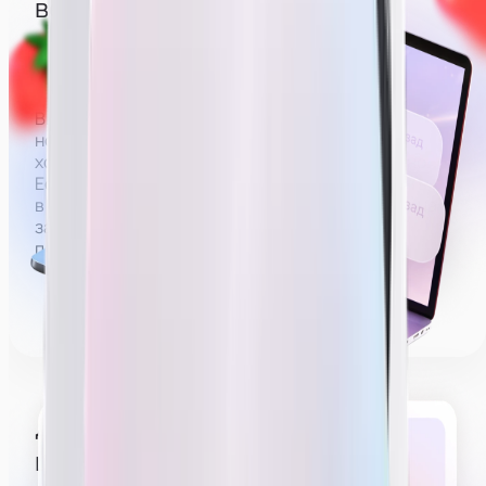
вебкам — сфера 18+
Вебкам — сфера, где зарплата строится на донатах
за действия эротического характера.
Вы можете не раздеваться полностью,
но зарабатывать без раздевания
хотя бы до нижнего белья будет проблематично.
Если не раздеваться совсем (например, сидеть
в футболке и джинсах), на деле удастся выйти на
заработную плату в районе 60 000 рублей,
получать больше будет сложнее.
Делать эротическое
шоу на трансляции