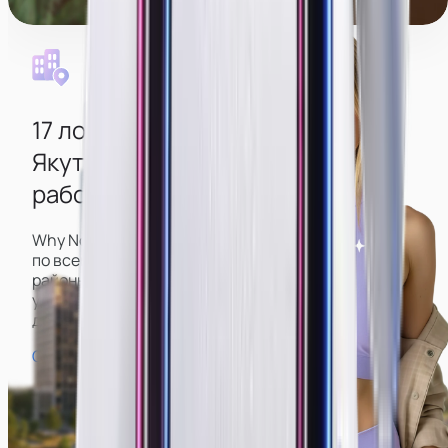
Уборка каждый день
17 локаций
в разных районах
Якутска
для удобной дороги до
работы из любого района
Why Not имеет большое количество вебкам-студий
по всему городу, включая центр и спальные
районы, что позволит вам подобрать наиболее
удобную и не тратить время на долгую дорогу
до работы и обратно.
Смотреть карту студий →
Старый город
Пл. Ленина