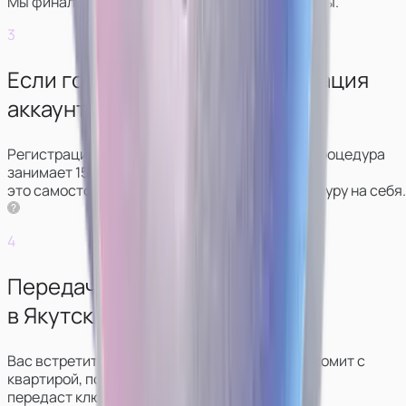
Мы финально обсудим условия и график работы.
3
Если готовы начать — регистрация
аккаунтов.
Регистрация аккаунтов проходит удаленно: процедура
занимает 15‑20 минут. Можно сделать
это самостоятельно, либо мы возьмём процедуру на себя.
4
Передача ключей от студии
в Якутске.
Вас встретит администратор, который познакомит с
квартирой, покажет, что и где лежит,
передаст ключи.