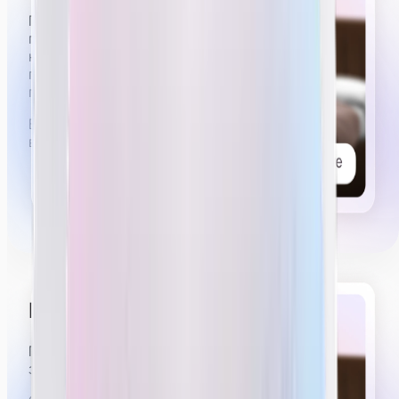
Примерно 5 из 6 часов стрима нужно будет иметь
приятный, слегка эротичный вид. Вы можете
немного расстегнуть рубашку, стоять,
пританцовывая в коротких шортах или юбке,
показывать эмоции удовольствия, возбуждения.
Вы можете посмотреть видеопримеры работы
вебкам-моделей
в нашем тг-канале.
Проводить приваты
Примерно 30–40 минут из 6 часов стрима будут
занимать приваты.