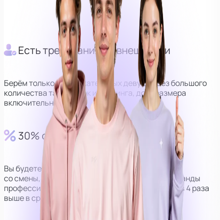
Оператор
Куратор
Есть требования по внешности
Берём только привлекательных девушек без большого
количества татуировок и пирсинга, до М размера
включительно.
30% от выручки
Вы будете получать 30% от дохода
со смены, но за счёт наличия персональной команды
профессионалов, сумма получается в среднем в 4 раза
выше в сравнении с моделями без оператора.