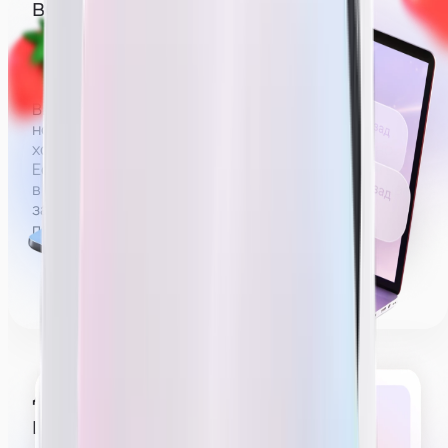
вебкам — сфера 18+
Вебкам — сфера, где зарплата строится на донатах
за действия эротического характера.
Вы можете не раздеваться полностью,
но зарабатывать без раздевания
хотя бы до нижнего белья будет проблематично.
Если не раздеваться совсем (например, сидеть
в футболке и джинсах), на деле удастся выйти на
заработную плату в районе 60 000 рублей,
получать больше будет сложнее.
Делать эротическое
шоу на трансляции