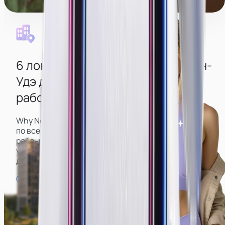
Уборка каждый день
6 локаций
в разных районах
Улан-
Удэ
для удобной дороги до
работы из любого района
Why Not имеет большое количество вебкам-студий
по всему городу, включая центр и спальные
районы, что позволит вам подобрать наиболее
удобную и не тратить время на долгую дорогу
до работы и обратно.
Смотреть карту студий →
Голова Ленина
Пл. Советов