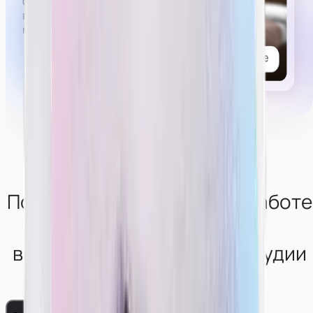
Список возможных услуг, которые могут попросить
в привате,
можно
посмотреть тут.
Получи консультацию по работе
в
вебкам-сфере от нашей студии