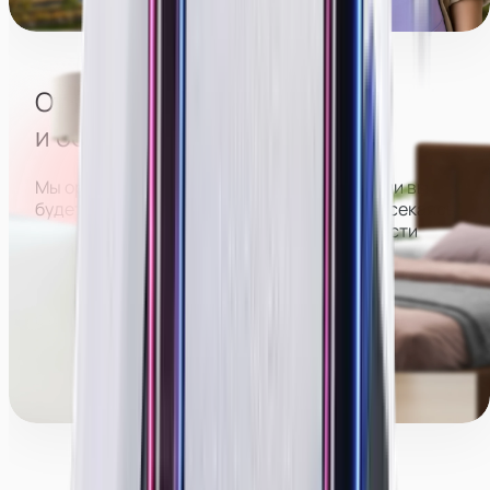
Парк Юбилейный
Отсутствие посторонних
и большого коллектива
Мы организуем расписание так, что в студии вы
будете работать отдельно от всех, не пересекаясь
с другими девушками. Это позволит вам вести
трансляции более раскрепощенно и спокойно,
больше зарабатывать и оставаться анонимной.
Менеджеры команды поддержки могут работать
с вами как в студии, так и полностью удалённо.