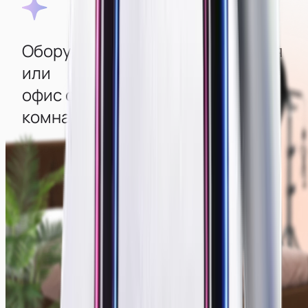
Оборудованная квартира‑студия
или
офис с изолированными
комнатами
Во всех комнатах создана атмосфера уюта, есть
стильный интерьер и мощные компьютеры с
большими современными мониторами
для удобства работы. Для качественной съемки
есть камеры, свет, дополнительная техника и
декор, создающие отличную картинку.
Смотреть фото мест →
Зеркальные камеры
Современный интерьер