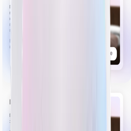
Примерно 5 из 6 часов стрима нужно будет иметь
приятный, слегка эротичный вид. Вы можете
немного расстегнуть рубашку, стоять,
пританцовывая в коротких шортах или юбке,
показывать эмоции удовольствия, возбуждения.
Вы можете посмотреть видеопримеры работы
вебкам-моделей
в нашем тг-канале.
Проводить приваты
Примерно 30–40 минут из 6 часов стрима будут
занимать приваты.