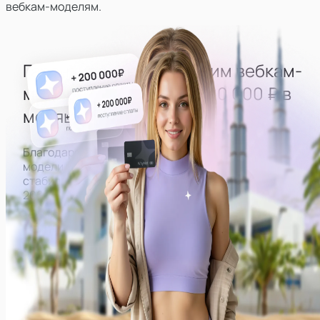
вебкам-моделям.
Гарантированно выводим
вебкам-
моделей
на доход
от 200 000 ₽ в
месяц
Благодаря правильно выстроенной работе все
модели нашей студии могут рассчитывать на
стабильный доход от
200 000 ₽ в месяц на руки.
Примеры заработков