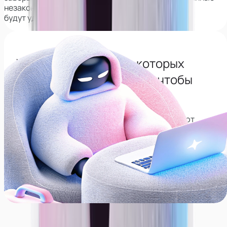
незаконно,
будут удалены из интернета навсегда.
Узнай все сервисы с которых
нужно будет удалиться, чтобы
сохранить анонимность
Собрали список сервисов, которые позволяют
находить соц. сети по лицу, рекомендуем
удалиться с них, даже если не планируете карьеру
модели.
Перейти в тг-канал