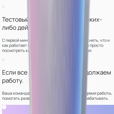
5
Тестовый рабочий день без каких-
либо действий.
С первой минуты стрима куратор будет объяснять, что и
как работает и что нужно делать. Вы сможете просто
посмотреть как все выглядит, ничего не делая.
6
Если все понравилось — продолжаем
работу.
Ваша команда будет в контакте с вами все время работы,
помогать развиваться в сфере и больше зарабатывать.