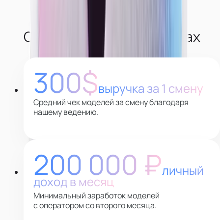
О наших моделях в цифрах
300$
выручка за 1 смену
Средний чек моделей за смену благодаря
нашему ведению.
200 000 ₽
личный
доход в месяц
Минимальный заработок моделей
с оператором со второго месяца.