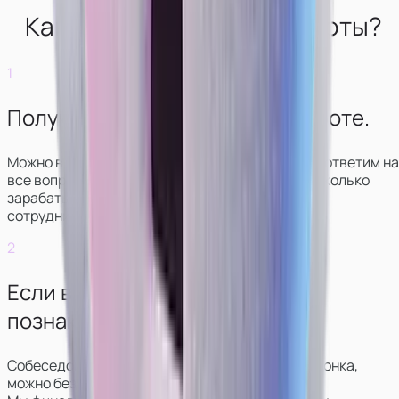
Как выглядит начало работы?
1
Получите консультацию по работе.
Можно в чате или звонке. Мы свяжемся с вами, ответим на
все вопросы, покажем, как выглядит работа и сколько
зарабатывают модели в разных вариантах
сотрудничества.
2
Если всё понравится —
познакомитесь с куратором.
Собеседование обычно проходит в формате звонка,
можно без видео.