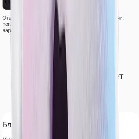
Связаться с нами
Ответим на вопросы, поможем решить с условиями,
покажем работу и результаты моделей в разных
вариантах сотрудничества.
Как студия обеспечивает
конфиденциальность
моделям?
Блокируем поиск по лицу
Мы знаем все сервисы, которые позволяют найти