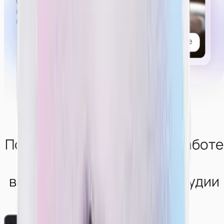
Список возможных услуг, которые могут попросить
в привате,
можно
посмотреть тут.
Получи консультацию по работе
в
вебкам-сфере от нашей студии