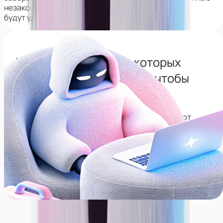
незаконно,
будут удалены из интернета навсегда.
Узнай все сервисы с которых
нужно будет удалиться, чтобы
сохранить анонимность
Собрали список сервисов, которые позволяют
находить соц. сети по лицу, рекомендуем
удалиться с них, даже если не планируете карьеру
модели.
Перейти в тг-канал