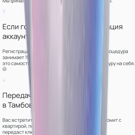
Мы финально обсудим условия и график работы.
3
Если готовы начать — регистрация
аккаунтов.
Регистрация аккаунтов проходит удаленно: процедура
занимает 15‑20 минут. Можно сделать
это самостоятельно, либо мы возьмём процедуру на себя.
4
Передача ключей от студии
в Тамбове.
Вас встретит администратор, который познакомит с
квартирой, покажет, что и где лежит,
передаст ключи.