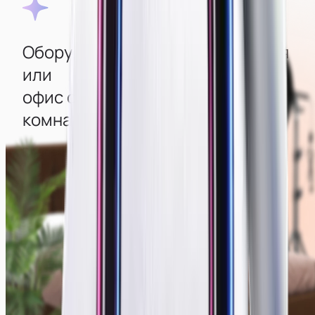
Оборудованная квартира‑студия
или
офис с изолированными
комнатами
Во всех комнатах создана атмосфера уюта, есть
стильный интерьер и мощные компьютеры с
большими современными мониторами
для удобства работы. Для качественной съемки
есть камеры, свет, дополнительная техника и
декор, создающие отличную картинку.
Смотреть фото мест →
Зеркальные камеры
Современный интерьер