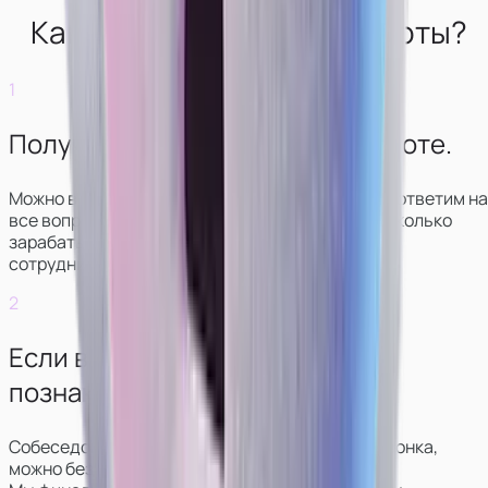
Как выглядит начало работы?
1
Получите консультацию по работе.
Можно в чате или звонке. Мы свяжемся с вами, ответим на
все вопросы, покажем, как выглядит работа и сколько
зарабатывают модели в разных вариантах
сотрудничества.
2
Если всё понравится —
познакомитесь с куратором.
Собеседование обычно проходит в формате звонка,
можно без видео.