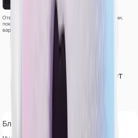
Связаться с нами
Ответим на вопросы, поможем решить с условиями,
покажем работу и результаты моделей в разных
вариантах сотрудничества.
Как студия обеспечивает
конфиденциальность
моделям?
Блокируем поиск по лицу
Мы знаем все сервисы, которые позволяют найти