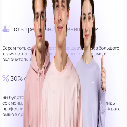
Оператор
Куратор
Есть требования по внешности
Берём только привлекательных девушек без большого
количества татуировок и пирсинга, до М размера
включительно.
30% от выручки
Вы будете получать 30% от дохода
со смены, но за счёт наличия персональной команды
профессионалов, сумма получается в среднем в 4 раза
выше в сравнении с моделями без оператора.