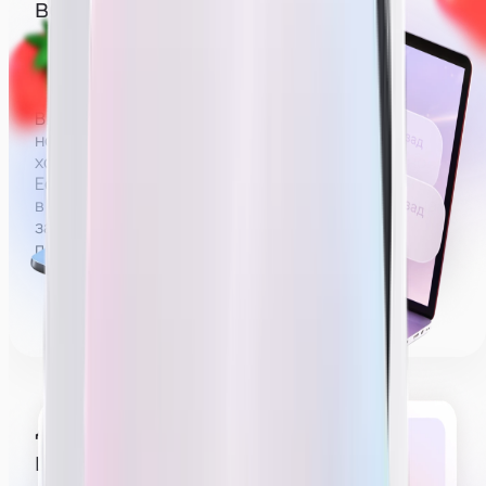
вебкам — сфера 18+
Вебкам — сфера, где зарплата строится на донатах
за действия эротического характера.
Вы можете не раздеваться полностью,
но зарабатывать без раздевания
хотя бы до нижнего белья будет проблематично.
Если не раздеваться совсем (например, сидеть
в футболке и джинсах), на деле удастся выйти на
заработную плату в районе 60 000 рублей,
получать больше будет сложнее.
Делать эротическое
шоу на трансляции