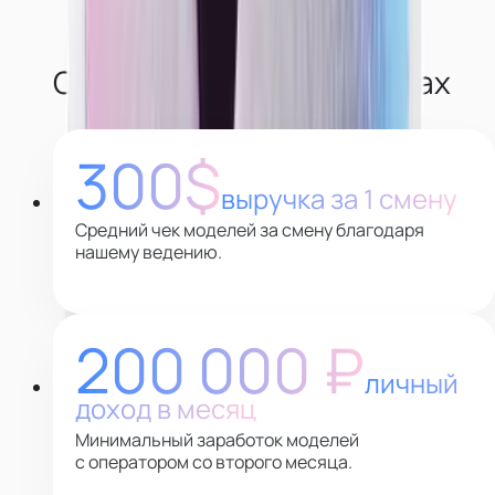
О наших моделях в цифрах
300$
выручка за 1 смену
Средний чек моделей за смену благодаря
нашему ведению.
200 000 ₽
личный
доход в месяц
Минимальный заработок моделей
с оператором со второго месяца.