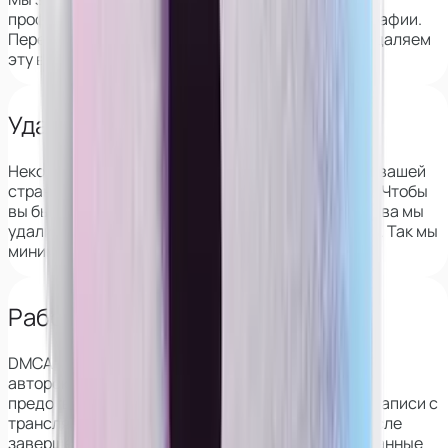
профиль девушки на вебкам-сайтах по её фотографии.
Перед началом сотрудничества мы полностью удаляем
эту возможность.
Удаляем из архивов VK
Некоторые веб-сайты сохраняют информацию о вашей
странице в ВК, в том числе фотографии и друзей. Чтобы
вы были защищены, перед началом сотрудничества мы
удалим эти данные со всех популярных сервисов. Так мы
минимизируем риск деанона.
Работаем с DMCA
DMCA — это закон о защите
авторского права в интернете, который также
предотвращает распространение скриншотов и записи с
трансляций. Его применение гарантирует, что после
завершения работы все ваши фото и видео, сделанные