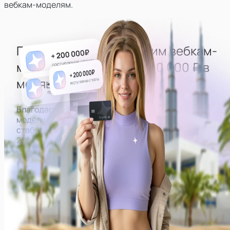
вебкам-моделям.
Гарантированно выводим
вебкам-
моделей
на доход
от 200 000 ₽ в
месяц
Благодаря правильно выстроенной работе все
модели нашей студии могут рассчитывать на
стабильный доход от
200 000 ₽ в месяц на руки.
Примеры заработков