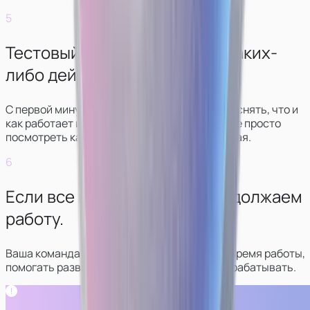
5
Тестовый рабочий день без каких-
либо действий.
С первой минуты стрима куратор будет объяснять, что и
как работает и что нужно делать. Вы сможете просто
посмотреть как все выглядит, ничего не делая.
6
Если все понравилось — продолжаем
работу.
Ваша команда будет в контакте с вами все время работы,
помогать развиваться в сфере и больше зарабатывать.