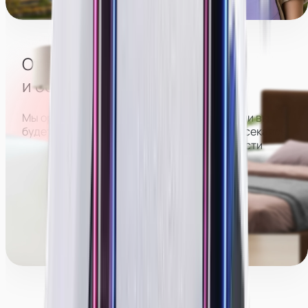
Набережная
Отсутствие посторонних
и большого коллектива
Мы организуем расписание так, что в студии вы
будете работать отдельно от всех, не пересекаясь
с другими девушками. Это позволит вам вести
трансляции более раскрепощенно и спокойно,
больше зарабатывать и оставаться анонимной.
Менеджеры команды поддержки могут работать
с вами как в студии, так и полностью удалённо.