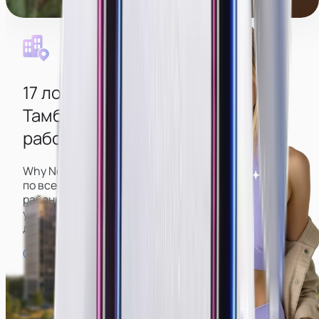
Уборка каждый день
17 локаций
в разных районах
Тамбова
для удобной дороги до
работы из любого района
Why Not имеет большое количество вебкам-студий
по всему городу, включая центр и спальные
районы, что позволит вам подобрать наиболее
удобную и не тратить время на долгую дорогу
до работы и обратно.
Смотреть карту студий →
Парк Победы
Пл. Ленина