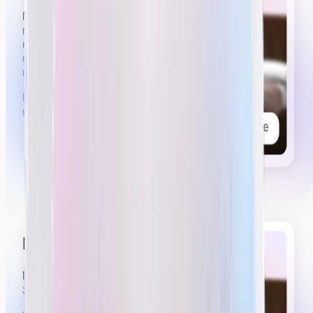
Примерно 5 из 6 часов стрима нужно будет иметь
приятный, слегка эротичный вид. Вы можете
немного расстегнуть рубашку, стоять,
пританцовывая в коротких шортах или юбке,
показывать эмоции удовольствия, возбуждения.
Вы можете посмотреть видеопримеры работы
вебкам-моделей
в нашем тг-канале.
Проводить приваты
Примерно 30–40 минут из 6 часов стрима будут
занимать приваты.