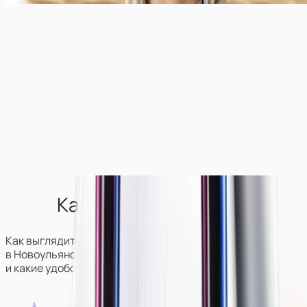
Как выглядит студия?
Как выглядит студия вебкам-моделей
в
Новоульяновске
, где она находится
и какие удобства для девушек там есть.