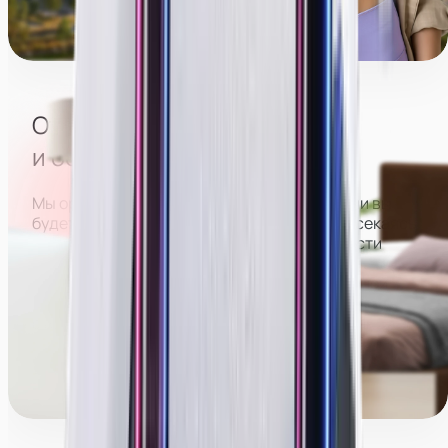
Парк Победы
Берег Волги
Отсутствие посторонних
и большого коллектива
Мы организуем расписание так, что в студии вы
будете работать отдельно от всех, не пересекаясь
с другими девушками. Это позволит вам вести
трансляции более раскрепощенно и спокойно,
больше зарабатывать и оставаться анонимной.
Менеджеры команды поддержки могут работать
с вами как в студии, так и полностью удалённо.