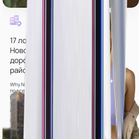
Уборка каждый день
17 локаций
в разных районах
Новоульяновска
для удобной
дороги до работы из любого
района
Why Not имеет большое количество вебкам-студий
по всему городу, включая центр и спальные
районы, что позволит вам подобрать наиболее
удобную и не тратить время на долгую дорогу
до работы и обратно.
Смотреть карту студий →
Центр города