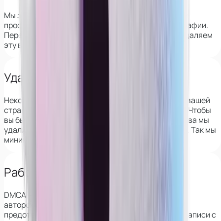
Мы знаем все сервисы, которые позволяют найти
профиль девушки на вебкам-сайтах по её фотографии.
Перед началом сотрудничества мы полностью удаляем
эту возможность.
Удаляем из архивов VK
Некоторые веб-сайты сохраняют информацию о вашей
странице в ВК, в том числе фотографии и друзей. Чтобы
вы были защищены, перед началом сотрудничества мы
удалим эти данные со всех популярных сервисов. Так мы
минимизируем риск деанона.
Работаем с DMCA
DMCA — это закон о защите
авторского права в интернете, который также
предотвращает распространение скриншотов и записи с