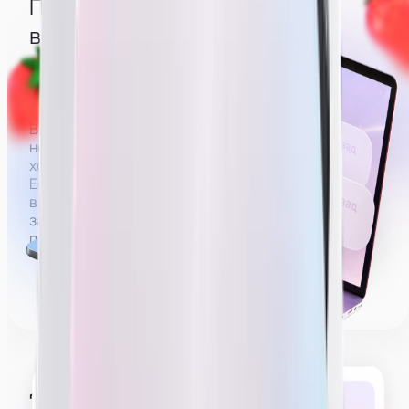
Понимать, что
вебкам — сфера 18+
Вебкам — сфера, где зарплата строится на донатах
за действия эротического характера.
Вы можете не раздеваться полностью,
но зарабатывать без раздевания
хотя бы до нижнего белья будет проблематично.
Если не раздеваться совсем (например, сидеть
в футболке и джинсах), на деле удастся выйти на
заработную плату в районе 60 000 рублей,
получать больше будет сложнее.
Делать эротическое