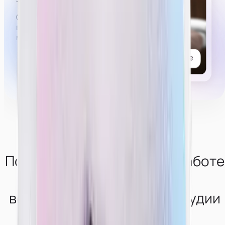
Список возможных услуг, которые могут попросить
в привате,
можно
посмотреть тут.
Получи консультацию по работе
в
вебкам-сфере от нашей студии