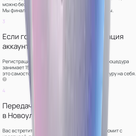
можно без видео.
Мы финально обсудим условия и график работы.
3
Если готовы начать — регистрация
аккаунтов.
Регистрация аккаунтов проходит удаленно: процедура
занимает 15‑20 минут. Можно сделать
это самостоятельно, либо мы возьмём процедуру на себя.
4
Передача ключей от студии
в Новоульяновске.
Вас встретит администратор, который познакомит с