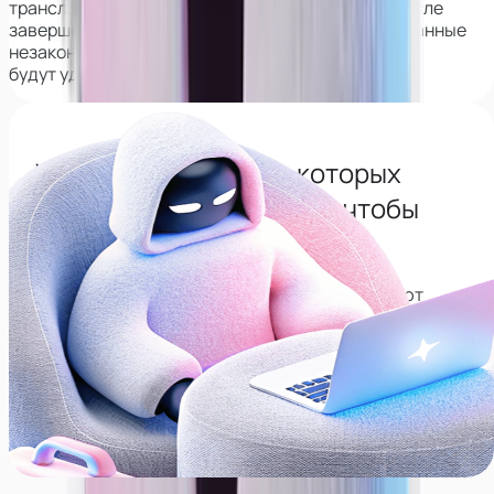
трансляций. Его применение гарантирует, что после
завершения работы все ваши фото и видео, сделанные
незаконно,
будут удалены из интернета навсегда.
Узнай все сервисы с которых
нужно будет удалиться, чтобы
сохранить анонимность
Собрали список сервисов, которые позволяют
находить соц. сети по лицу, рекомендуем
удалиться с них, даже если не планируете карьеру
модели.
Перейти в тг-канал