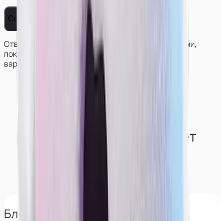
Связаться с нами
Ответим на вопросы, поможем решить с условиями,
покажем работу и результаты моделей в разных
вариантах сотрудничества.
Как студия обеспечивает
конфиденциальность
моделям?
Блокируем поиск по лицу