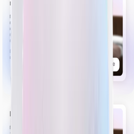
шоу на трансляции
Примерно 5 из 6 часов стрима нужно будет иметь
приятный, слегка эротичный вид. Вы можете
немного расстегнуть рубашку, стоять,
пританцовывая в коротких шортах или юбке,
показывать эмоции удовольствия, возбуждения.
Вы можете посмотреть видеопримеры работы
вебкам-моделей
в нашем тг-канале.
Проводить приваты
Примерно 30–40 минут из 6 часов стрима будут
занимать приваты.