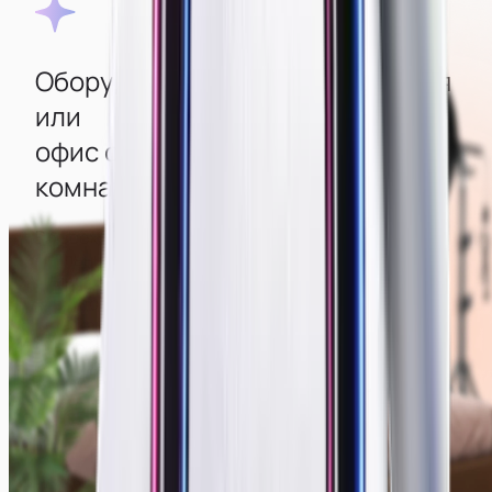
Оборудованная квартира‑студия
или
офис с изолированными
комнатами
Во всех комнатах создана атмосфера уюта, есть
стильный интерьер и мощные компьютеры с
большими современными мониторами
для удобства работы. Для качественной съемки
есть камеры, свет, дополнительная техника и
декор, создающие отличную картинку.
Смотреть фото мест →
Зеркальные камеры
Современный интерьер