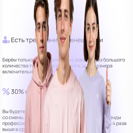
Главный куратор
Оператор
Куратор
Есть требования по внешности
Берём только привлекательных девушек без большого
количества татуировок и пирсинга, до М размера
включительно.
30% от выручки
Вы будете получать 30% от дохода
со смены, но за счёт наличия персональной команды
профессионалов, сумма получается в среднем в 4 раза
выше в сравнении с моделями без оператора.