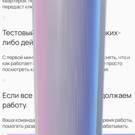
квартирой, покажет, что и где лежит,
передаст ключи.
5
Тестовый рабочий день без каких-
либо действий.
С первой минуты стрима куратор будет объяснять, что и
как работает и что нужно делать. Вы сможете просто
посмотреть как все выглядит, ничего не делая.
6
Если все понравилось — продолжаем
работу.
Ваша команда будет в контакте с вами все время работы,
помогать развиваться в сфере и больше зарабатывать.