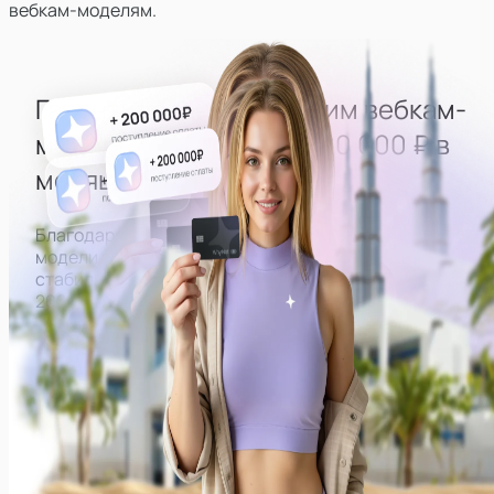
вебкам-моделям.
Гарантированно выводим
вебкам-
моделей
на доход
от 200 000 ₽ в
месяц
Благодаря правильно выстроенной работе все
модели нашей студии могут рассчитывать на
стабильный доход от
200 000 ₽ в месяц на руки.
Примеры заработков