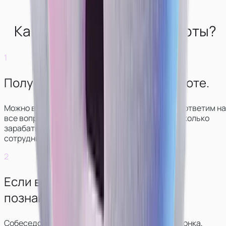
Как выглядит начало работы?
1
Получите консультацию по работе.
Можно в чате или звонке. Мы свяжемся с вами, ответим на
все вопросы, покажем, как выглядит работа и сколько
зарабатывают модели в разных вариантах
сотрудничества.
2
Если всё понравится —
познакомитесь с куратором.
Собеседование обычно проходит в формате звонка,