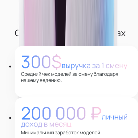
О наших моделях в цифрах
300$
выручка за 1 смену
Средний чек моделей за смену благодаря
нашему ведению.
200 000 ₽
личный
доход в месяц
Минимальный заработок моделей