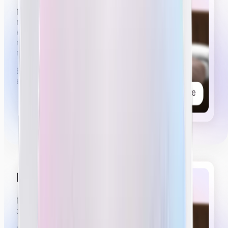
Примерно 5 из 6 часов стрима нужно будет иметь
приятный, слегка эротичный вид. Вы можете
немного расстегнуть рубашку, стоять,
пританцовывая в коротких шортах или юбке,
показывать эмоции удовольствия, возбуждения.
Вы можете посмотреть видеопримеры работы
вебкам-моделей
в нашем тг-канале.
Проводить приваты
Примерно 30–40 минут из 6 часов стрима будут
занимать приваты.