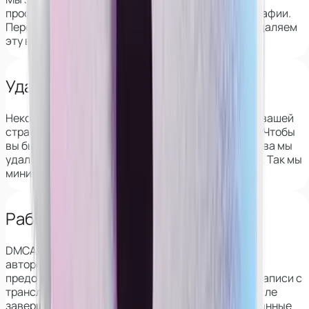
профиль девушки на вебкам-сайтах по её фотографии.
Перед началом сотрудничества мы полностью удаляем
эту возможность.
Удаляем из архивов VK
Некоторые веб-сайты сохраняют информацию о вашей
странице в ВК, в том числе фотографии и друзей. Чтобы
вы были защищены, перед началом сотрудничества мы
удалим эти данные со всех популярных сервисов. Так мы
минимизируем риск деанона.
Работаем с DMCA
DMCA — это закон о защите
авторского права в интернете, который также
предотвращает распространение скриншотов и записи с
трансляций. Его применение гарантирует, что после
завершения работы все ваши фото и видео, сделанные