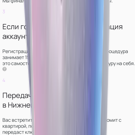
Мы финально обсудим условия и график работы.
3
Если готовы начать — регистрация
аккаунтов.
Регистрация аккаунтов проходит удаленно: процедура
занимает 15‑20 минут. Можно сделать
это самостоятельно, либо мы возьмём процедуру на себя.
4
Передача ключей от студии
в Нижней Туре.
Вас встретит администратор, который познакомит с
квартирой, покажет, что и где лежит,
передаст ключи.