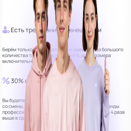
Оператор
Куратор
Есть требования по внешности
Берём только привлекательных девушек без большого
количества татуировок и пирсинга, до М размера
включительно.
30% от выручки
Вы будете получать 30% от дохода
со смены, но за счёт наличия персональной команды
профессионалов, сумма получается в среднем в 4 раза
выше в сравнении с моделями без оператора.