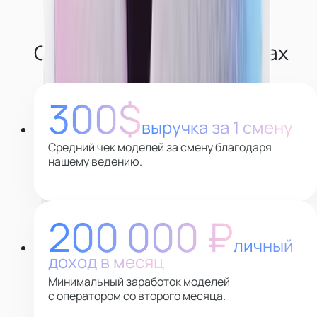
О наших моделях в цифрах
300$
выручка за 1 смену
Средний чек моделей за смену благодаря
нашему ведению.
200 000 ₽
личный
доход в месяц
Минимальный заработок моделей
с оператором со второго месяца.