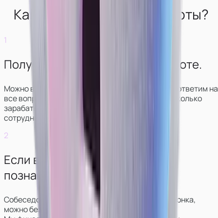
Как выглядит начало работы?
1
Получите консультацию по работе.
Можно в чате или звонке. Мы свяжемся с вами, ответим на
все вопросы, покажем, как выглядит работа и сколько
зарабатывают модели в разных вариантах
сотрудничества.
2
Если всё понравится —
познакомитесь с куратором.
Собеседование обычно проходит в формате звонка,
можно без видео.