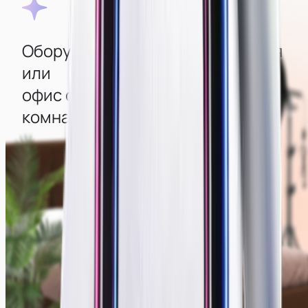
Оборудованная квартира‑студия
или
офис с изолированными
комнатами
Во всех комнатах создана атмосфера уюта, есть
стильный интерьер и мощные компьютеры с
большими современными мониторами
для удобства работы. Для качественной съемки
есть камеры, свет, дополнительная техника и
декор, создающие отличную картинку.
Смотреть фото мест →
Зеркальные камеры
Современный интерьер