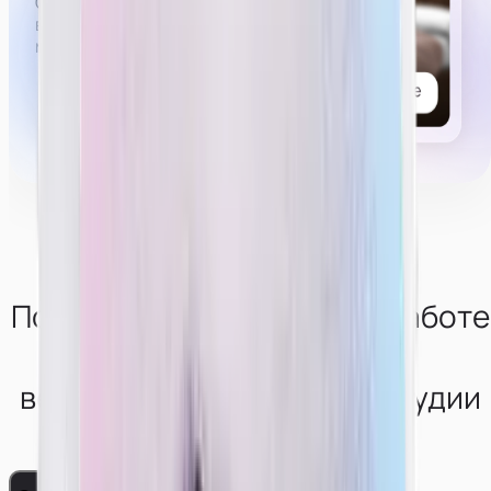
Список возможных услуг, которые могут попросить
в привате,
можно
посмотреть тут.
Получи консультацию по работе
в
вебкам-сфере от нашей студии