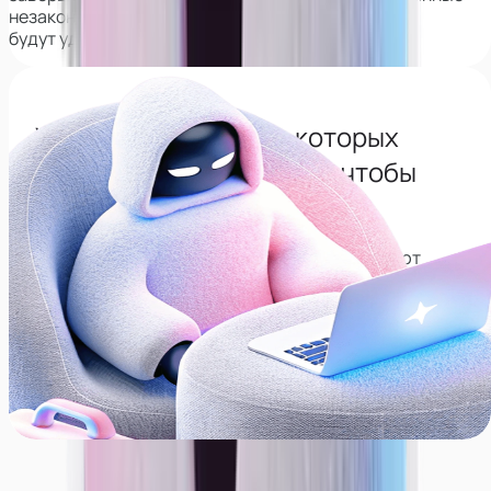
незаконно,
будут удалены из интернета навсегда.
Узнай все сервисы с которых
нужно будет удалиться, чтобы
сохранить анонимность
Собрали список сервисов, которые позволяют
находить соц. сети по лицу, рекомендуем
удалиться с них, даже если не планируете карьеру
модели.
Перейти в тг-канал