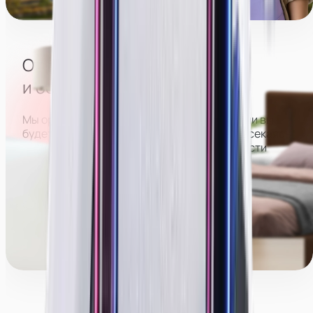
Парк культуры
Отсутствие посторонних
и большого коллектива
Мы организуем расписание так, что в студии вы
будете работать отдельно от всех, не пересекаясь
с другими девушками. Это позволит вам вести
трансляции более раскрепощенно и спокойно,
больше зарабатывать и оставаться анонимной.
Менеджеры команды поддержки могут работать
с вами как в студии, так и полностью удалённо.