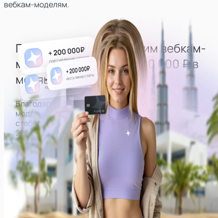
вебкам-моделям.
Гарантированно выводим
вебкам-
моделей
на доход
от 200 000 ₽ в
месяц
Благодаря правильно выстроенной работе все
модели нашей студии могут рассчитывать на
стабильный доход от
200 000 ₽ в месяц на руки.
Примеры заработков