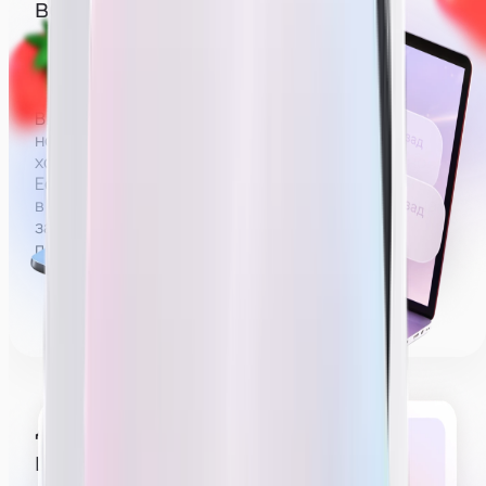
вебкам — сфера 18+
Вебкам — сфера, где зарплата строится на донатах
за действия эротического характера.
Вы можете не раздеваться полностью,
но зарабатывать без раздевания
хотя бы до нижнего белья будет проблематично.
Если не раздеваться совсем (например, сидеть
в футболке и джинсах), на деле удастся выйти на
заработную плату в районе 60 000 рублей,
получать больше будет сложнее.
Делать эротическое
шоу на трансляции