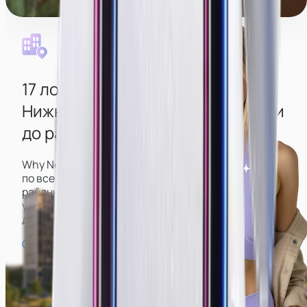
Уборка каждый день
17 локаций
в разных районах
Нижней Туры
для удобной дороги
до работы из любого района
Why Not имеет большое количество вебкам-студий
по всему городу, включая центр и спальные
районы, что позволит вам подобрать наиболее
удобную и не тратить время на долгую дорогу
до работы и обратно.
Смотреть карту студий →
Городской пруд
Пл. Ленина