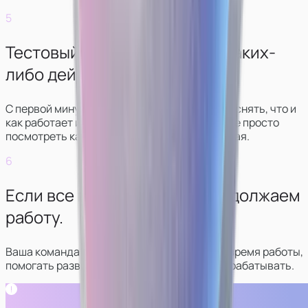
5
Тестовый рабочий день без каких-
либо действий.
С первой минуты стрима куратор будет объяснять, что и
как работает и что нужно делать. Вы сможете просто
посмотреть как все выглядит, ничего не делая.
6
Если все понравилось — продолжаем
работу.
Ваша команда будет в контакте с вами все время работы,
помогать развиваться в сфере и больше зарабатывать.