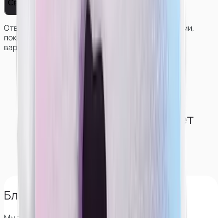
Связаться с нами
Ответим на вопросы, поможем решить с условиями,
покажем работу и результаты моделей в разных
вариантах сотрудничества.
Как студия обеспечивает
конфиденциальность
моделям?
Блокируем поиск по лицу
Мы знаем все сервисы, которые позволяют найти