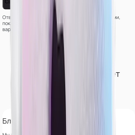
Связаться с нами
Ответим на вопросы, поможем решить с условиями,
покажем работу и результаты моделей в разных
вариантах сотрудничества.
Как студия обеспечивает
конфиденциальность
моделям?
Блокируем поиск по лицу
Мы знаем все сервисы, которые позволяют найти