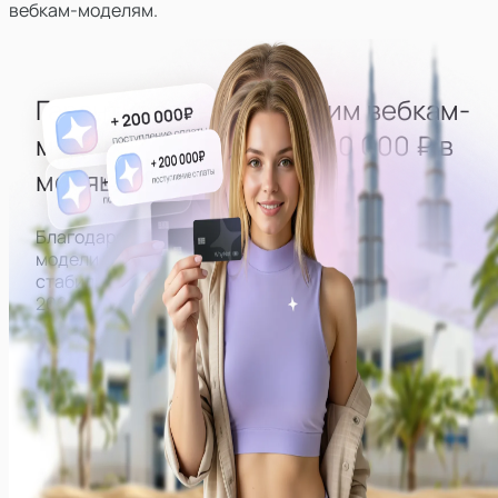
вебкам-моделям.
Гарантированно выводим
вебкам-
моделей
на доход
от 200 000 ₽ в
месяц
Благодаря правильно выстроенной работе все
модели нашей студии могут рассчитывать на
стабильный доход от
200 000 ₽ в месяц на руки.
Примеры заработков