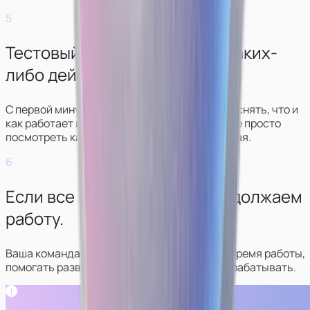
5
Тестовый рабочий день без каких-
либо действий.
С первой минуты стрима куратор будет объяснять, что и
как работает и что нужно делать. Вы сможете просто
посмотреть как все выглядит, ничего не делая.
6
Если все понравилось — продолжаем
работу.
Ваша команда будет в контакте с вами все время работы,
помогать развиваться в сфере и больше зарабатывать.