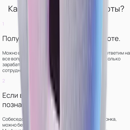
Как выглядит начало работы?
1
Получите консультацию по работе.
Можно в чате или звонке. Мы свяжемся с вами, ответим на
все вопросы, покажем, как выглядит работа и сколько
зарабатывают модели в разных вариантах
сотрудничества.
2
Если всё понравится —
познакомитесь с куратором.
Собеседование обычно проходит в формате звонка,
можно без видео.