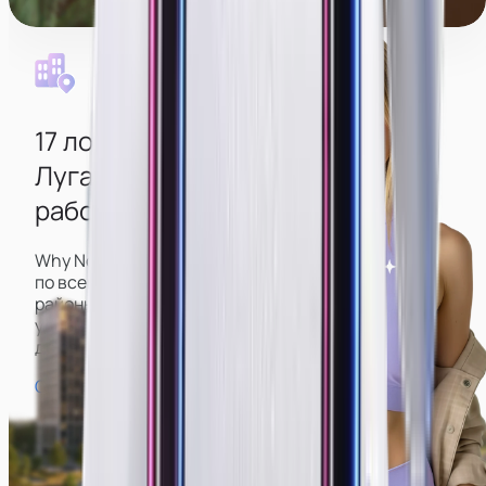
Уборка каждый день
17 локаций
в разных районах
Луганска
для удобной дороги до
работы из любого района
Why Not имеет большое количество вебкам-студий
по всему городу, включая центр и спальные
районы, что позволит вам подобрать наиболее
удобную и не тратить время на долгую дорогу
до работы и обратно.
Смотреть карту студий →
Пл. Героев ВОВ
Ж/д вокзал