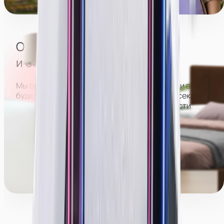
Парк Горького
Отсутствие посторонних
и большого коллектива
Мы организуем расписание так, что в студии вы
будете работать отдельно от всех, не пересекаясь
с другими девушками. Это позволит вам вести
трансляции более раскрепощенно и спокойно,
больше зарабатывать и оставаться анонимной.
Менеджеры команды поддержки могут работать
с вами как в студии, так и полностью удалённо.