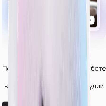
Список возможных услуг, которые могут попросить
в привате,
можно
посмотреть тут.
Получи консультацию по работе
в
вебкам-сфере от нашей студии