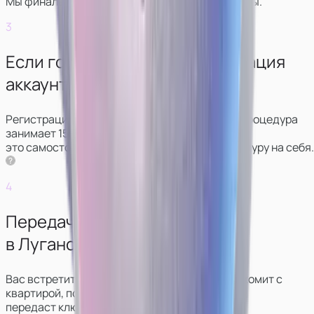
Мы финально обсудим условия и график работы.
3
Если готовы начать — регистрация
аккаунтов.
Регистрация аккаунтов проходит удаленно: процедура
занимает 15‑20 минут. Можно сделать
это самостоятельно, либо мы возьмём процедуру на себя.
4
Передача ключей от студии
в Луганске.
Вас встретит администратор, который познакомит с
квартирой, покажет, что и где лежит,
передаст ключи.