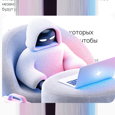
незаконно,
будут удалены из интернета навсегда.
Узнай все сервисы с которых
нужно будет удалиться, чтобы
сохранить анонимность
Собрали список сервисов, которые позволяют
находить соц. сети по лицу, рекомендуем
удалиться с них, даже если не планируете карьеру
модели.
Перейти в тг-канал