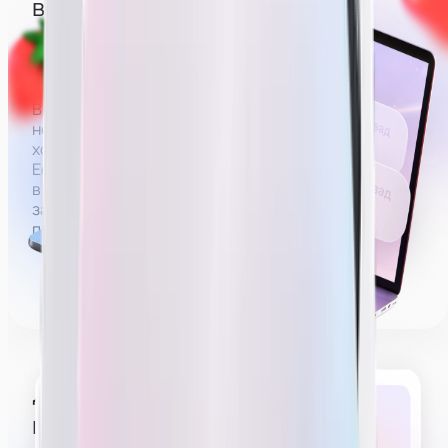
вебкам — сфера 18+
Вебкам — сфера, где зарплата строится на донатах
за действия эротического характера.
Вы можете не раздеваться полностью,
но зарабатывать без раздевания
хотя бы до нижнего белья будет проблематично.
Если не раздеваться совсем (например, сидеть
в футболке и джинсах), на деле удастся выйти на
заработную плату в районе 60 000 рублей,
получать больше будет сложнее.
Делать эротическое
шоу на трансляции