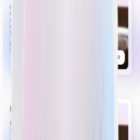
Примерно 5 из 6 часов стрима нужно будет иметь
приятный, слегка эротичный вид. Вы можете
немного расстегнуть рубашку, стоять,
пританцовывая в коротких шортах или юбке,
показывать эмоции удовольствия, возбуждения.
Вы можете посмотреть видеопримеры работы
вебкам-моделей
в нашем тг-канале.
Проводить приваты
Примерно 30–40 минут из 6 часов стрима будут
занимать приваты.