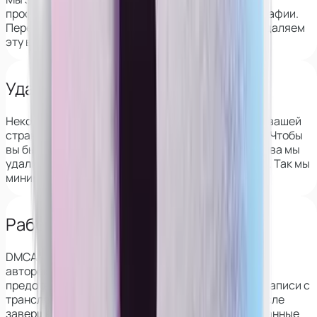
профиль девушки на вебкам-сайтах по её фотографии.
Перед началом сотрудничества мы полностью удаляем
эту возможность.
Удаляем из архивов VK
Некоторые веб-сайты сохраняют информацию о вашей
странице в ВК, в том числе фотографии и друзей. Чтобы
вы были защищены, перед началом сотрудничества мы
удалим эти данные со всех популярных сервисов. Так мы
минимизируем риск деанона.
Работаем с DMCA
DMCA — это закон о защите
авторского права в интернете, который также
предотвращает распространение скриншотов и записи с
трансляций. Его применение гарантирует, что после
завершения работы все ваши фото и видео, сделанные