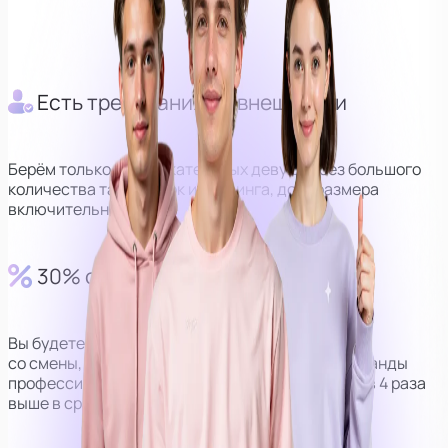
Оператор
Куратор
Есть требования по внешности
Берём только привлекательных девушек без большого
количества татуировок и пирсинга, до М размера
включительно.
30% от выручки
Вы будете получать 30% от дохода
со смены, но за счёт наличия персональной команды
профессионалов, сумма получается в среднем в 4 раза
выше в сравнении с моделями без оператора.