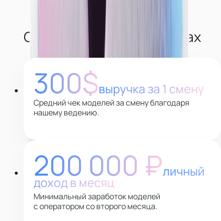
О наших моделях в цифрах
300$
выручка за 1 смену
Средний чек моделей за смену благодаря
нашему ведению.
200 000 ₽
личный
доход в месяц
Минимальный заработок моделей
с оператором со второго месяца.