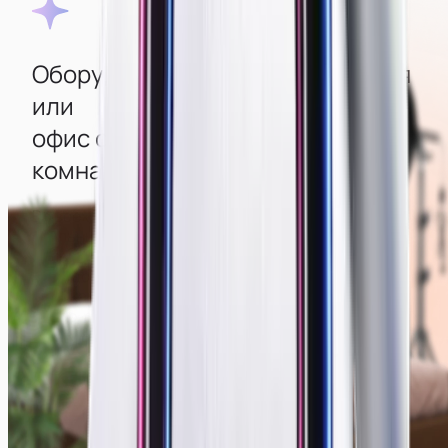
Оборудованная квартира‑студия
или
офис с изолированными
комнатами
Во всех комнатах создана атмосфера уюта, есть
стильный интерьер и мощные компьютеры с
большими современными мониторами
для удобства работы. Для качественной съемки
есть камеры, свет, дополнительная техника и
декор, создающие отличную картинку.
Смотреть фото мест →
Зеркальные камеры
Современный интерьер