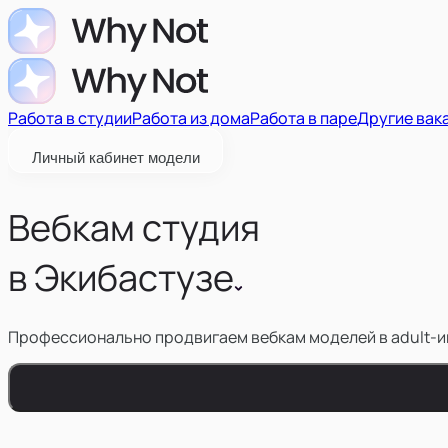
Работа в студии
Работа из дома
Работа в паре
Другие вак
Личный кабинет модели
Вебкам студия
в
Экибастузе
Профессионально продвигаем вебкам моделей в adult-