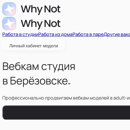
Работа в студии
Работа из дома
Работа в паре
Другие вак
Личный кабинет модели
Вебкам студия
в
Берёзовске
Профессионально продвигаем вебкам моделей в adult-