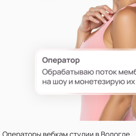
Операторы вебкам студии
в
Вологде