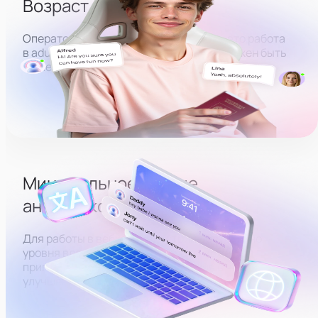
Возраст от 18 лет
Оператор вебкам-студии
в
Вологде
— это работа
в adult-сфере, поэтому ваш возраст должен быть
не меньше 18 лет, пол не важен.
Минимальное знание
английского
Для работы в вебкам-индустрии достаточно
уровня владения elementary. Это может
пригодиться для быстрого общения в чате и
улучшения автоматического перевода.