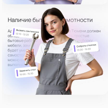
Подключить микрофон
Наличие бытовой грамотности
Администратор в вебкам студию в
Тюмени
должен
обладать способностью выполнять простые
бытовые работы: устранение протечек, сборку
мебели, замену фильтра и т.д. Преимуществом
будет умение чинить несложные бытовые поломки
самостоятельно. Для более масштабных задач
можно вызывать квалифицированный персонал,
выполняющий ремонт любой сложности.