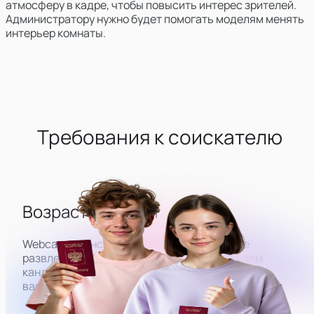
атмосферу в кадре, чтобы повысить интерес зрителей.
Администратору нужно будет помогать моделям менять
интерьер комнаты.
Требования к соискателю
Возраст от 18 лет
Webcam-трансляции — это бизнес в сфере
развлечений для взрослых, поэтому мы ищем
кандидатов на работу строго 18+. Пол для этой
вакансии не имеет значения.