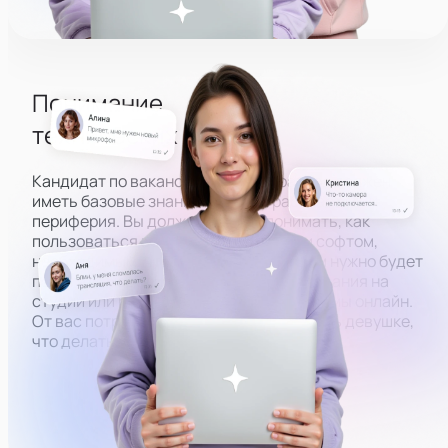
Понимание
технических основ
Кандидат по вакансии администратора должен
иметь базовые знания того, как работает ПК и
периферия. Вы должны будете понимать, как
пользоваться всем оборудованием и софтом,
необходимым, чтобы вести эфиры. Вам нужно будет
помогать модели в настройке оборудования на
студии или решать технические проблемы онлайн.
От вас потребуется знать, как объяснить девушке,
что делать, по фото или скриншоту.
Настроить камеру
Разобраться в ПК