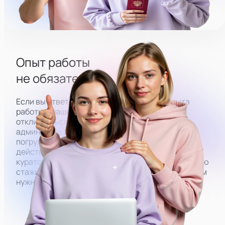
Опыт работы
не обязателен
Если вы ответственный человек, но без опыта
работы в нашей сфере, вы всё равно можете
откликнуться на вакансию. Чтобы у
администраторов со старта получалось плавно
погружаться в работу, мы закрепляем за ними
действующих администраторов. Под их
кураторством вы будете проходить оплачиваемую
стажировку, в результате которой обучитесь всем
нужным навыкам.