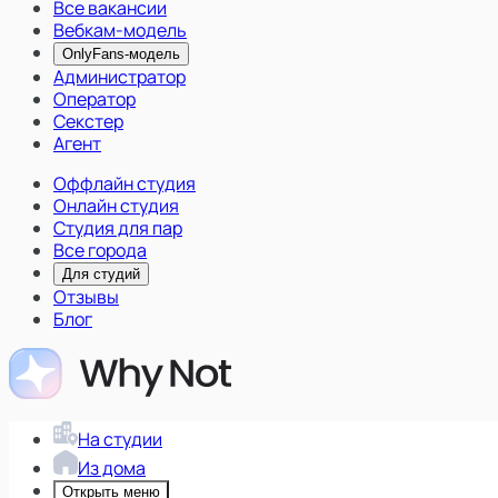
Все вакансии
Вебкам-модель
OnlyFans-модель
Администратор
Оператор
Секстер
Агент
Оффлайн студия
Онлайн студия
Студия для пар
Все города
Для студий
Отзывы
Блог
На студии
Из дома
Открыть меню