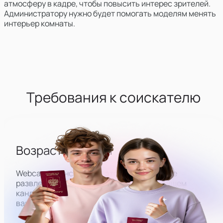
атмосферу в кадре, чтобы повысить интерес зрителей.
Администратору нужно будет помогать моделям менять
интерьер комнаты.
Требования к соискателю
Возраст от 18 лет
Webcam-трансляции — это бизнес в сфере
развлечений для взрослых, поэтому мы ищем
кандидатов на работу строго 18+. Пол для этой
вакансии не имеет значения.