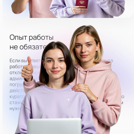
Опыт работы
не обязателен
Если вы ответственный человек, но без опыта
работы в нашей сфере, вы всё равно можете
откликнуться на вакансию. Чтобы у
администраторов со старта получалось плавно
погружаться в работу, мы закрепляем за ними
действующих администраторов. Под их
кураторством вы будете проходить оплачиваемую
стажировку, в результате которой обучитесь всем
нужным навыкам.