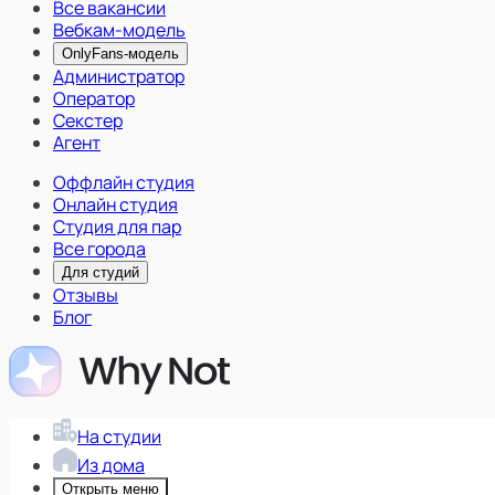
Все вакансии
Вебкам-модель
OnlyFans-модель
Администратор
Оператор
Секстер
Агент
Оффлайн студия
Онлайн студия
Студия для пар
Все города
Для студий
Отзывы
Блог
На студии
Из дома
Открыть меню