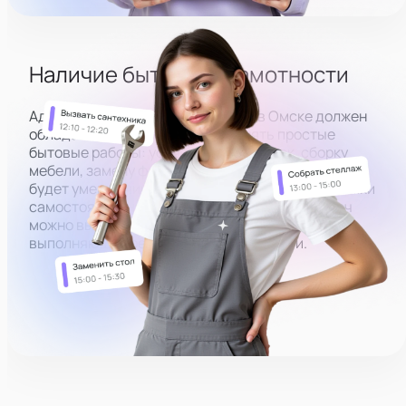
Подключить микрофон
Наличие бытовой грамотности
Администратор в вебкам студию в
Омске
должен
обладать способностью выполнять простые
бытовые работы: устранение протечек, сборку
мебели, замену фильтра и т.д. Преимуществом
будет умение чинить несложные бытовые поломки
самостоятельно. Для более масштабных задач
можно вызывать квалифицированный персонал,
выполняющий ремонт любой сложности.