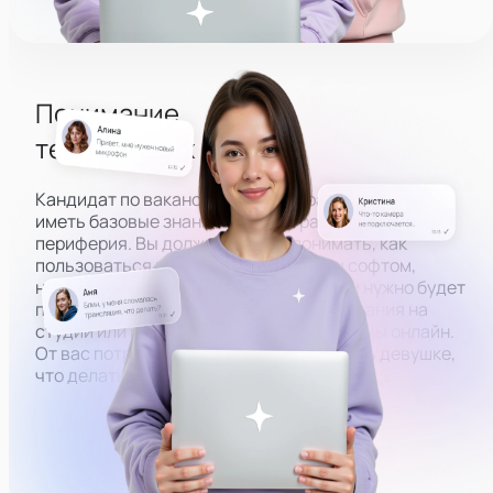
Понимание
технических основ
Кандидат по вакансии администратора должен
иметь базовые знания того, как работает ПК и
периферия. Вы должны будете понимать, как
пользоваться всем оборудованием и софтом,
необходимым, чтобы вести эфиры. Вам нужно будет
помогать модели в настройке оборудования на
студии или решать технические проблемы онлайн.
От вас потребуется знать, как объяснить девушке,
что делать, по фото или скриншоту.
Настроить камеру
Разобраться в ПК