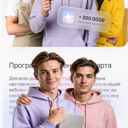
работе в нашей вебкам-студии, чувствовать
финансовую стабильность, не тратить время на
поиск другой работы, успешно раскрыть свои
навыки и добиваться успехов.
~60 000₽
~80 000₽
Программа обучения со старта
Для всех должностей в студии есть система
наставничества. С момента начала работы в нашей
вебкам-студии вам будет назначен наставник, вы
сможете наблюдать за его работой и задавать ему
любые вопросы, получать обратную связь. Это
поможет вам быстро перенять его опыт и
приступить к работе как эксперт.