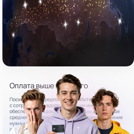
Санкт-Петербург
Москва
Сочи
Казань
Новосибирск
Красонярск
Владивосток
Якутск
Оплата выше среднего
Поскольку мы предпочитаем работать
с сотрудниками вдолгую, в наших интересах
обеспечить каждому члену команды доход выше
среднего, прозрачные и гибкие условия, обучение
нужным навыкам. Такой подход помогает всем
сотрудникам максимально сфокусироваться на