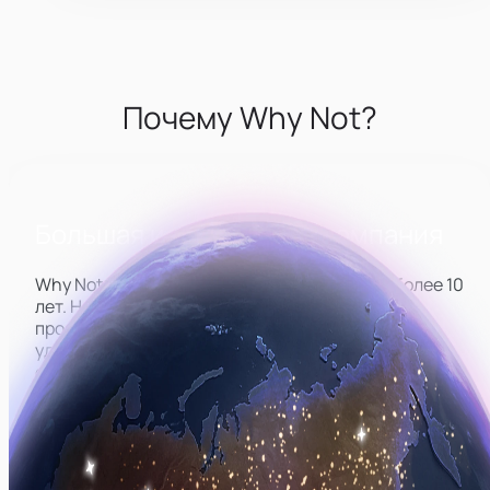
Почему Why Not?
Большая и стабильная компания
Why Not — вебкам-студия с опытом работы более 10
лет. Наши сотрудники получают полностью
прозрачные и комфортные условия работы. Мы
удерживаем опытные кадры и вкладываемся в
обучение новых. Такой подход позволяет студии
расти, а её сотрудникам даёт уверенность
в завтрашнем дне и отличную
возможность стабильно развиваться на любой
должности.