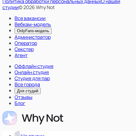
Политика обработки персональных данных
О нашей
студии
© 2026 Why Not
Все вакансии
Вебкам-модель
OnlyFans-модель
Администратор
Оператор
Секстер
Агент
Оффлайн студия
Онлайн студия
Студия для пар
Все города
Для студий
Отзывы
Блог