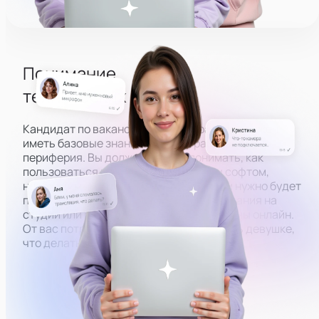
Понимание
технических основ
Кандидат по вакансии администратора должен
иметь базовые знания того, как работает ПК и
периферия. Вы должны будете понимать, как
пользоваться всем оборудованием и софтом,
необходимым, чтобы вести эфиры. Вам нужно будет
помогать модели в настройке оборудования на
студии или решать технические проблемы онлайн.
От вас потребуется знать, как объяснить девушке,
что делать, по фото или скриншоту.
Настроить камеру
Разобраться в ПК