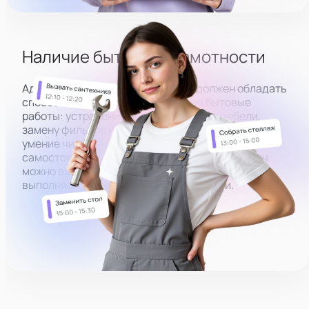
Подключить микрофон
Наличие бытовой грамотности
Администратор в вебкам студию должен
обладать
способностью выполнять простые бытовые
работы: устранение протечек, сборку мебели,
замену фильтра и т.д. Преимуществом будет
умение чинить несложные бытовые поломки
самостоятельно. Для более масштабных задач
можно вызывать квалифицированный персонал,
выполняющий ремонт любой сложности.