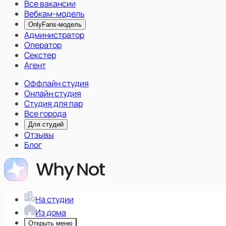
Все вакансии
Вебкам-модель
OnlyFans-модель
Администратор
Оператор
Секстер
Агент
Оффлайн студия
Онлайн студия
Студия для пар
Все города
Для студий
Отзывы
Блог
На студии
Из дома
Открыть меню