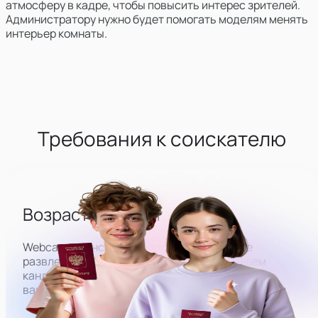
атмосферу в кадре, чтобы повысить интерес зрителей.
Администратору нужно будет помогать моделям менять
интерьер комнаты.
Требования к соискателю
Возраст от 18 лет
Webcam-трансляции — это бизнес в сфере
развлечений для взрослых, поэтому мы ищем
кандидатов на работу строго 18+. Пол для этой
вакансии не имеет значения.