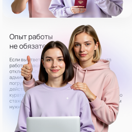
Опыт работы
не обязателен
Если вы ответственный человек, но без опыта
работы в нашей сфере, вы всё равно можете
откликнуться на вакансию. Чтобы у
администраторов со старта получалось плавно
погружаться в работу, мы закрепляем за ними
действующих администраторов. Под их
кураторством вы будете проходить оплачиваемую
стажировку, в результате которой обучитесь всем
нужным навыкам.